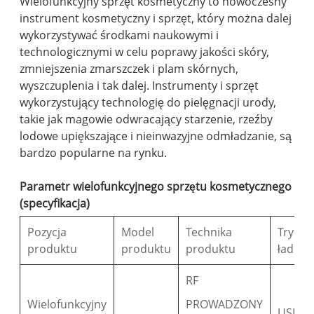
Wielofunkcyjny sprzęt kosmetyczny to nowoczesny
instrument kosmetyczny i sprzęt, który można dalej
wykorzystywać środkami naukowymi i
technologicznymi w celu poprawy jakości skóry,
zmniejszenia zmarszczek i plam skórnych,
wyszczuplenia i tak dalej. Instrumenty i sprzęt
wykorzystujący technologię do pielęgnacji urody,
takie jak magowie odwracający starzenie, rzeźby
lodowe upiększające i nieinwazyjne odmładzanie, są
bardzo popularne na rynku.
Parametr wielofunkcyjnego sprzętu kosmetycznego
(specyfikacja)
Pozycja
Model
Technika
Tryb
produktu
produktu
produktu
ładowa
RF
Wielofunkcyjny
PROWADZONY
USB ty